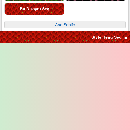
Bu Dizaynı Seç
Ana Səhifə
Style Rəng Seçimi