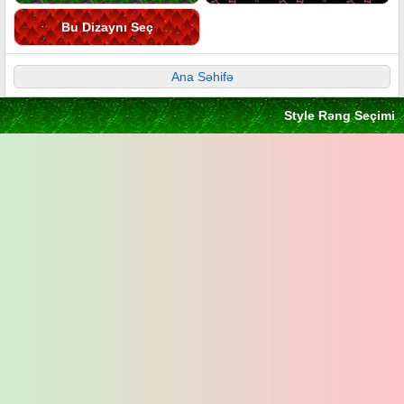
Bu Dizaynı Seç
Ana Səhifə
Style Rəng Seçimi