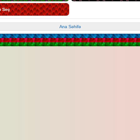
ı Seç
Ana Səhifə