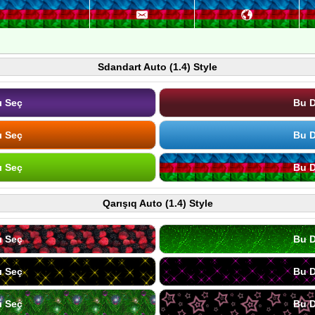
Sdandart Auto (1.4) Style
ı Seç
Bu D
ı Seç
Bu D
ı Seç
Bu D
Qarışıq Auto (1.4) Style
ı Seç
Bu D
ı Seç
Bu D
ı Seç
Bu D