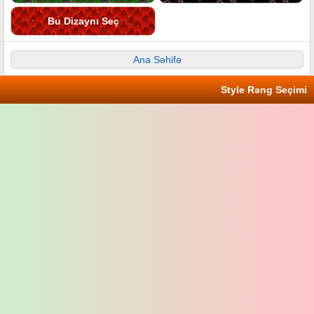
Bu Dizaynı Seç
Ana Səhifə
Style Rəng Seçimi