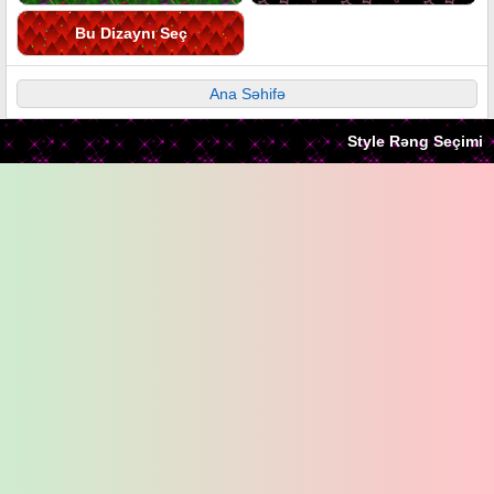
Bu Dizaynı Seç
Ana Səhifə
Style Rəng Seçimi