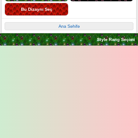
Bu Dizaynı Seç
Ana Səhifə
Style Rəng Seçimi