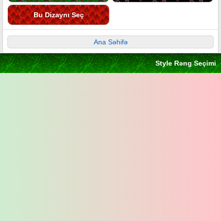
Bu Dizaynı Seç
Ana Səhifə
Style Rəng Seçimi