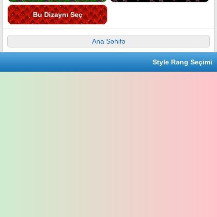
Bu Dizaynı Seç
Ana Səhifə
Style Rəng Seçimi