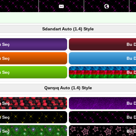
Sdandart Auto (1.4) Style
ı Seç
Bu D
ı Seç
Bu D
ı Seç
Bu D
Qarışıq Auto (1.4) Style
ı Seç
Bu D
ı Seç
Bu D
ı Seç
Bu D