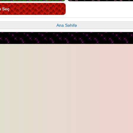
ı Seç
Ana Səhifə